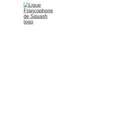
Jouer au squash
Compétitions
A
Baby Squash